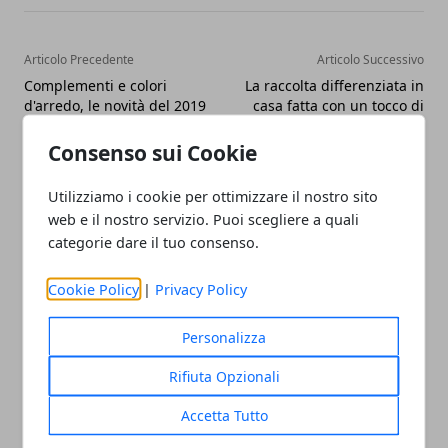
Articolo Precedente
Articolo Successivo
Complementi e colori
La raccolta differenziata in
d'arredo, le novità del 2019
casa fatta con un tocco di
stile
Consenso sui Cookie
Utilizziamo i cookie per ottimizzare il nostro sito
web e il nostro servizio. Puoi scegliere a quali
categorie dare il tuo consenso.
Redazione
La redazione di Design-Italia.it scrive
Cookie Policy
|
Privacy Policy
articoli di tendenza e le ultime news
dal mondo del design italiano e non
solo
Personalizza
Rifiuta Opzionali
Accetta Tutto