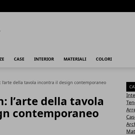
ZE
CASE
INTERIOR
MATERIALI
COLORI
: l’arte della tavola incontra il design contemporaneo
CA
Inte
: l’arte della tavola
Ten
sign contemporaneo
Arr
Cas
Arc
Mat