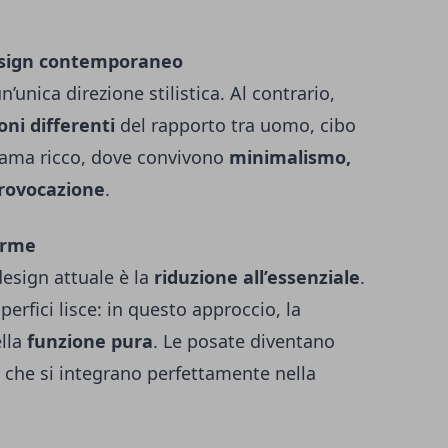
 design contemporaneo
unica direzione stilistica. Al contrario,
oni differenti
del rapporto tra uomo, cibo
orama ricco, dove convivono
minimalismo,
provocazione
.
orme
design attuale è la
riduzione all’essenziale
.
perfici lisce: in questo approccio, la
lla
funzione pura
. Le posate diventano
ti che si integrano perfettamente nella