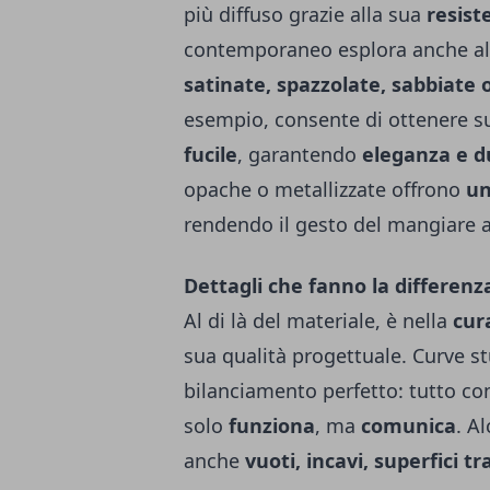
più diffuso grazie alla sua
resist
contemporaneo esplora anche alt
satinate, spazzolate, sabbiate 
esempio, consente di ottenere su
fucile
, garantendo
eleganza e d
opache o metallizzate offrono
un
rendendo il gesto del mangiare a
Dettagli che fanno la differenz
Al di là del materiale, è nella
cur
sua qualità progettuale. Curve stu
bilanciamento perfetto: tutto co
solo
funziona
, ma
comunica
. A
anche
vuoti, incavi, superfici t