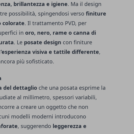
enza, brillantezza e igiene
. Ma il design
re possibilità, spingendosi verso
finiture
o colorate
. Il trattamento PVD, per
perfici in
oro, nero, rame o canna di
urata
. Le
posate design
con finiture
’esperienza visiva e tattile differente
,
ncora più sofisticato.
a
a del dettaglio
che una posata esprime la
diate al millimetro, spessori variabili,
ncorre a creare un oggetto che non
lcuni modelli moderni introducono
raforate
, suggerendo
leggerezza e