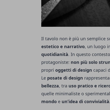
Il tavolo non è più un semplice s
estetico e narrativo
, un luogo i
quotidianità
. In questo contesto
protagoniste:
non più solo stru
propri
oggetti di design
capaci di
Le
posate di design
rappresenta
bellezza
, tra
uso pratico e ricerc
quelle minimaliste o sperimenta
mondo
e
un’idea di convivialità