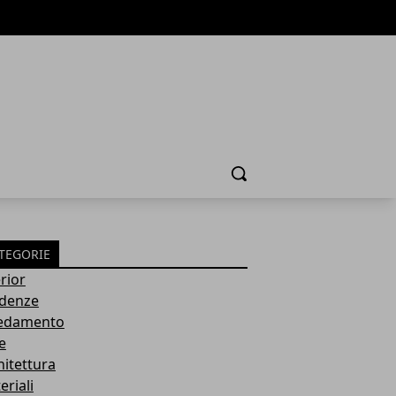
Cerca
TEGORIE
rior
denze
edamento
e
hitettura
eriali