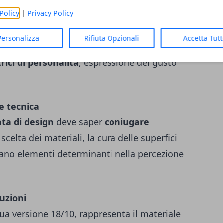
materiale e visione progettuale
. Alcuni
Policy
|
Privacy Policy
produzione, hanno saputo
trasformare un
Personalizza
Rifiuta Opzionali
Accetta Tut
la opera d’arte
. Le posate smettono di
rici di personalità
, espressione del gusto
ne tecnica
ta di design
deve saper
coniugare
 scelta dei materiali, la cura delle superfici
ntano elementi determinanti nella percezione
luzioni
 sua versione 18/10, rappresenta il materiale