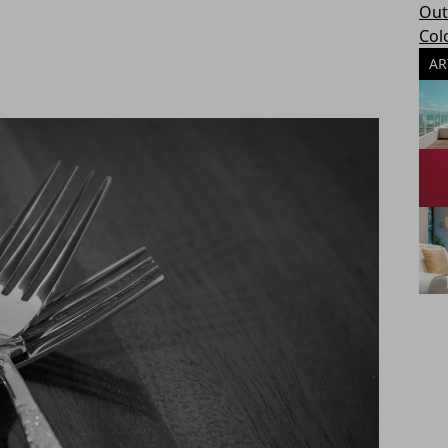
Out
Col
AR