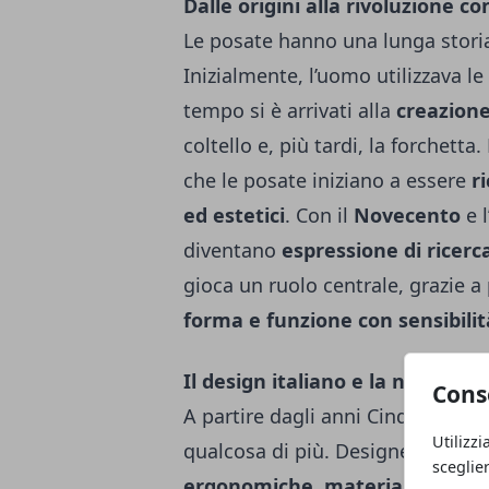
Dalle origini alla rivoluzione 
Le posate hanno una lunga storia 
Inizialmente, l’uomo utilizzava l
tempo si è arrivati alla
creazione
coltello e, più tardi, la forchett
che le posate iniziano a essere
r
ed estetici
. Con il
Novecento
e l
diventano
espressione di ricerc
gioca un ruolo centrale, grazie 
forma e funzione con sensibilità
Il design italiano e la nuova id
Cons
A partire dagli anni Cinquanta, l
Utilizzi
qualcosa di più. Designer vision
sceglie
ergonomiche, materiali alternat