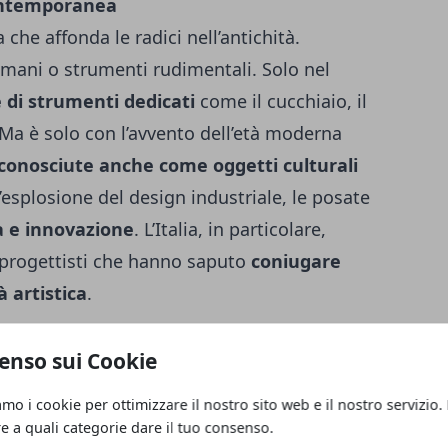
contemporanea
che affonda le radici nell’antichità.
e mani o strumenti rudimentali. Solo nel
 di strumenti dedicati
come il cucchiaio, il
a. Ma è solo con l’avvento dell’età moderna
iconosciute anche come oggetti culturali
’esplosione del design industriale, le posate
a e innovazione
. L’Italia, in particolare,
a progettisti che hanno saputo
coniugare
 artistica
.
entità delle posate
enso sui Cookie
e
posate design
iniziano a raccontare
amo i cookie per ottimizzare il nostro sito web e il nostro servizio.
ari iniziano a sperimentare
forme
re a quali categorie dare il tuo consenso.
ivi, dettagli innovativi
. Ogni posata