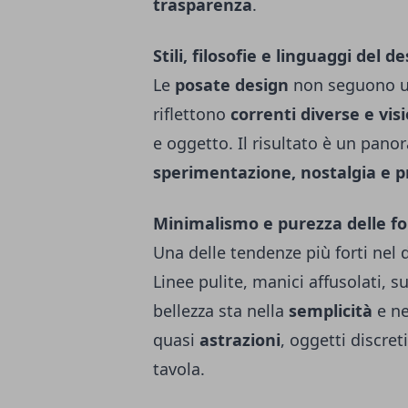
trasparenza
.
Stili, filosofie e linguaggi del
Le
posate design
non seguono un’
riflettono
correnti diverse e visi
e oggetto. Il risultato è un pan
sperimentazione, nostalgia e 
Minimalismo e purezza delle f
Una delle tendenze più forti nel 
Linee pulite, manici affusolati, su
bellezza sta nella
semplicità
e ne
quasi
astrazioni
, oggetti discre
tavola.