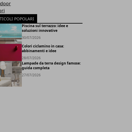
door
ori
TICOLI POPOLARI
Piscina sul terrazzo: idee e
soluzioni innovative
30/07/2026
Colori ciclamino in casa:
abbinamenti e idee
28/07/2026
Lampade da terra design famose:
guida completa
27/07/2026