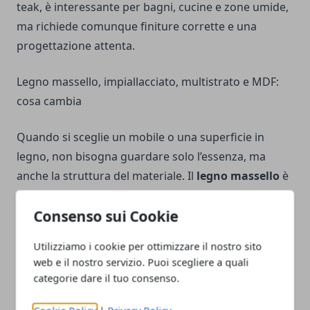
teak, è interessante per bagni, cucine e zone umide,
ma richiede comunque finiture corrette e una
progettazione attenta.
Legno massello, impiallacciato, multistrato e MDF:
cosa cambia
Quando si sceglie un mobile o una superficie in
legno, non bisogna guardare solo l’essenza, ma
anche la struttura del materiale. Il
legno massello
è
formato da legno pieno, ricavato direttamente dalla
Consenso sui Cookie
pianta e lavorato in tavole o elementi. È resistente,
naturale, riparabile e molto apprezzato per mobili di
Utilizziamo i cookie per ottimizzare il nostro sito
pregio, tavoli, sedie, piani, credenze e arredi
web e il nostro servizio. Puoi scegliere a quali
destinati a durare.
categorie dare il tuo consenso.
Il massello, però, è anche più sensibile ai movimenti