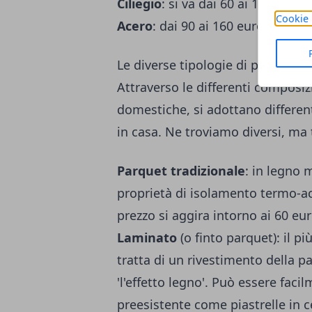
Ciliegio
: si va dai 60 ai 150 euro 
Cookie 
Acero
: dai 90 ai 160 euro al mᒾ.
Le diverse tipologie di parquet d
Attraverso le differenti composizi
domestiche, si adottano different
in casa. Ne troviamo diversi, ma t
Parquet tradizionale
: in legno 
proprietà di isolamento termo-acus
prezzo si aggira intorno ai 60 eu
Laminato
(o finto parquet): il p
tratta di un rivestimento della p
'l'effetto legno'. Può essere fa
preesistente come piastrelle in 