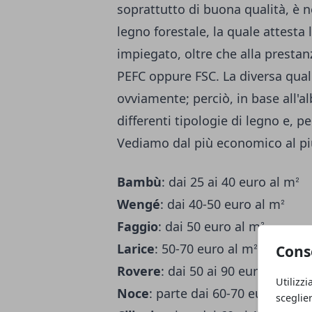
soprattutto di buona qualità, è ne
legno forestale, la quale attesta
impiegato, oltre che alla prestan
PEFC oppure FSC. La diversa quali
ovviamente; perciò, in base all'a
differenti tipologie di legno e, 
Vediamo dal più economico al più 
Bambù
: dai 25 ai 40 euro al mᒾ
Wengé
: dai 40-50 euro al mᒾ
Faggio
: dai 50 euro al mᒾ
Larice
: 50-70 euro al mᒾ
Cons
Rovere
: dai 50 ai 90 euro al mᒾ
Utilizzi
Noce
: parte dai 60-70 euro al mᒾ
sceglie