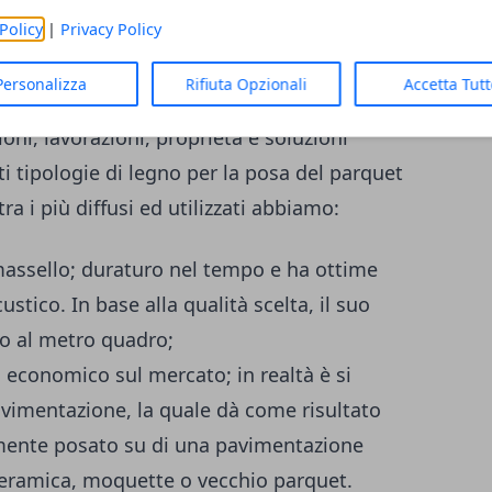
al mᒾ
Policy
|
Privacy Policy
Personalizza
Rifiuta Opzionali
Accetta Tut
a scegliere per la casa
oni, lavorazioni, proprietà e soluzioni
i tipologie di legno per la posa del parquet
ra i più diffusi ed utilizzati abbiamo:
massello; duraturo nel tempo e ha ottime
tico. In base alla qualità scelta, il suo
ro al metro quadro;
iù economico sul mercato; in realtà è si
avimentazione, la quale dà come risultato
cilmente posato su di una pavimentazione
ceramica, moquette o vecchio parquet.