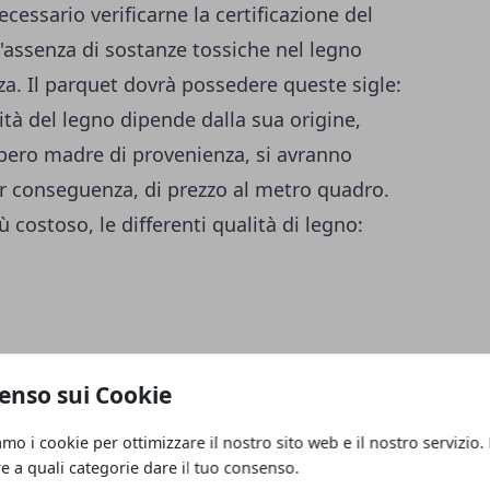
cessario verificarne la certificazione del
 l'assenza di sostanze tossiche nel legno
za. Il parquet dovrà possedere queste sigle:
tà del legno dipende dalla sua origine,
lbero madre di provenienza, si avranno
per conseguenza, di prezzo al metro quadro.
costoso, le differenti qualità di legno:
enso sui Cookie
amo i cookie per ottimizzare il nostro sito web e il nostro servizio.
re a quali categorie dare il tuo consenso.