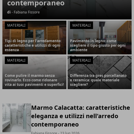
contemporaneo
di
- Fabiana Fissore
MATERIALI
MATERIALI
Tipi di legno per l’arredamento:
Pavimento in legno: come
caratteristiche e utilizzi di ogni
scegliere il tipo giusto per ogni
essenza
ambiente
MATERIALI
MATERIALI
Come pulire il marmo senza
Differenza tra gres porcellanato
rovinarlo. Ecco come ridonare
e ceramica: quale materiale
vita ai tuoi pavimenti e superfici!
scegliere?
Marmo Calacatta: caratteristiche
eleganza e utilizzi nell'arredo
contemporaneo
Fabiana Fissore
- 23 lug 2026