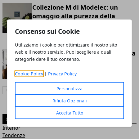
Collezione M di Modelec: un
omaggio alla purezza della
materia
Consenso sui Cookie
Redazione
- 30 ago 2025
Utilizziamo i cookie per ottimizzare il nostro sito
web e il nostro servizio. Puoi scegliere a quali
Come scegliere il Top della cucina
categorie dare il tuo consenso.
Redazione
- 12 set 2024
Cookie Policy
|
Privacy Policy
Personalizza
Articolo Successivo
Rifiuta Opzionali
Accetta Tutto
CATEGORIE
Interior
Tendenze