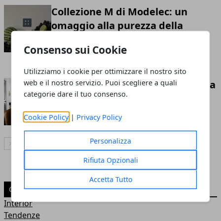
Collezione M di Modelec: un
omaggio alla purezza della
materia
Consenso sui Cookie
Redazione
- 30 ago 2025
Utilizziamo i cookie per ottimizzare il nostro sito
web e il nostro servizio. Puoi scegliere a quali
Come scegliere il Top della cucina
categorie dare il tuo consenso.
Redazione
- 12 set 2024
Cookie Policy
|
Privacy Policy
Personalizza
Articolo Successivo
Rifiuta Opzionali
Accetta Tutto
CATEGORIE
Interior
Tendenze