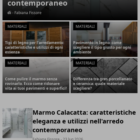
contemporaneo
di
- Fabiana Fissore
MATERIALI
MATERIALI
Tipi di legno per l’arredamento:
Pavimento in legno: come
caratteristiche e utilizzi di ogni
scegliere il tipo giusto per ogni
essenza
ambiente
MATERIALI
MATERIALI
Come pulire il marmo senza
Differenza tra gres porcellanato
rovinarlo. Ecco come ridonare
e ceramica: quale materiale
vita ai tuoi pavimenti e superfici!
scegliere?
Marmo Calacatta: caratteristiche
eleganza e utilizzi nell'arredo
contemporaneo
Fabiana Fissore
- 23 lug 2026