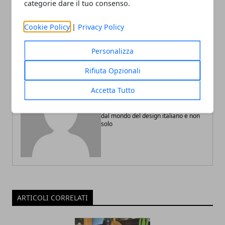
Beauty routine: come
Schema colore e
categorie dare il tuo consenso.
crearsi un angolo di
cromoterapia nell'interior
design in casa
design
Cookie Policy
|
Privacy Policy
Personalizza
Rifiuta Opzionali
Redazione
Accetta Tutto
La redazione di Design-Italia.it scrive
articoli di tendenza e le ultime news
dal mondo del design italiano e non
solo
ARTICOLI CORRELATI