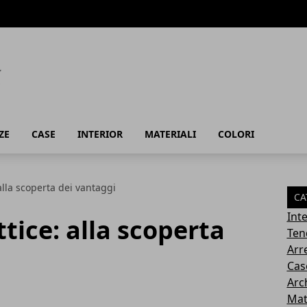
ZE
CASE
INTERIOR
MATERIALI
COLORI
alla scoperta dei vantaggi
CA
Inte
tice: alla scoperta
Ten
Arr
Cas
Arc
Mat