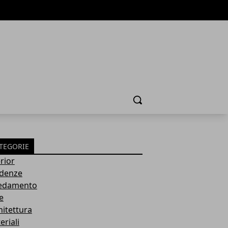
Cerca
TEGORIE
rior
denze
edamento
e
hitettura
eriali