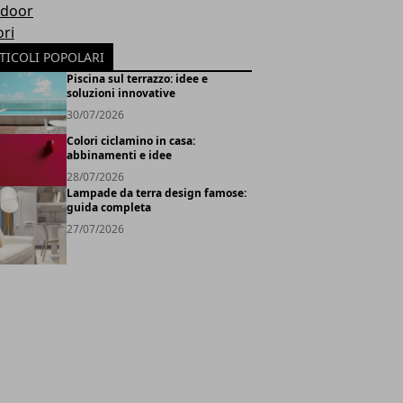
door
ori
TICOLI POPOLARI
Piscina sul terrazzo: idee e
soluzioni innovative
30/07/2026
Colori ciclamino in casa:
abbinamenti e idee
28/07/2026
Lampade da terra design famose:
guida completa
27/07/2026