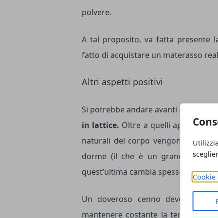
polvere.
A tal proposito, va fatta presente l
fatto di acquistare un materasso reali
Altri aspetti positivi
Si potrebbe andare avanti ancora mol
Cons
in lattice.
Oltre a quelli appena cita
naturali del corpo vengono infatti r
Utilizzi
sceglie
dorme (il che è un grande vantagg
quest’ultima cambia spesso).
Cookie 
Un doveroso cenno deve essere de
mantenere costante la temperatura. 