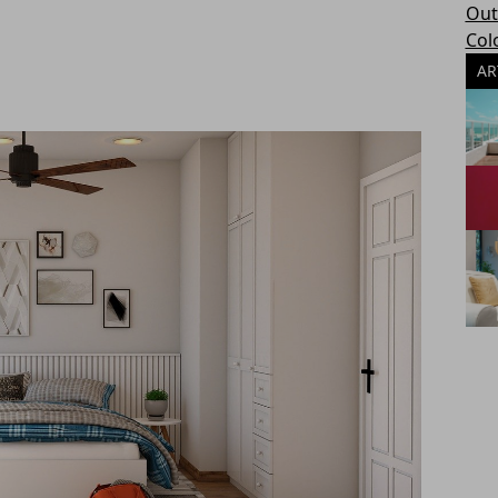
Out
Col
AR