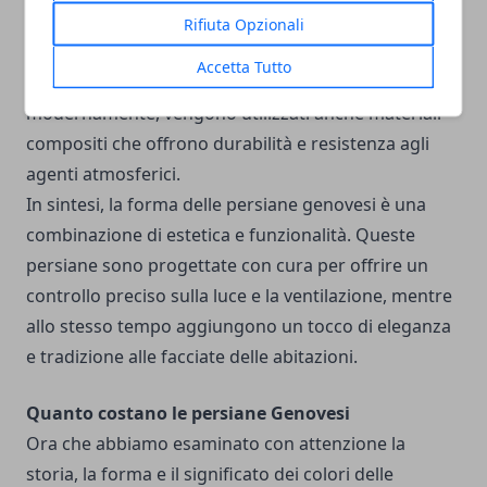
genovesi è enfatizzata dalla scelta di materiali di alta
Rifiuta Opzionali
qualità. Il legno è spesso il materiale principale,
Accetta Tutto
conferendo un aspetto caldo e tradizionale. Tuttavia,
modernamente, vengono utilizzati anche materiali
compositi che offrono durabilità e resistenza agli
agenti atmosferici.
In sintesi, la forma delle persiane genovesi è una
combinazione di estetica e funzionalità. Queste
persiane sono progettate con cura per offrire un
controllo preciso sulla luce e la ventilazione, mentre
allo stesso tempo aggiungono un tocco di eleganza
e tradizione alle facciate delle abitazioni.
Quanto costano le persiane Genovesi
Ora che abbiamo esaminato con attenzione la
storia, la forma e il significato dei colori delle