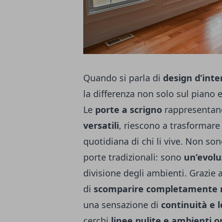
Quando si parla di
design d’inte
la differenza non solo sul piano 
Le
porte a scrigno
rappresentan
versatili
, riescono a trasformare 
quotidiana di chi li vive. Non so
porte tradizionali: sono
un’evolu
divisione degli ambienti. Grazie 
di
scomparire completamente n
una sensazione di
continuità e 
cerchi
linee pulite e ambienti o