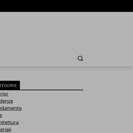
Cerca
TEGORIE
rior
denze
edamento
e
hitettura
eriali