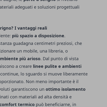
ateriali adeguati e soluzioni progettuali
rigno? I vantaggi reali
dente:
più spazio a disposizione
.
 stanza guadagna centimetri preziosi, che
izionare un mobile, una libreria, o
ambiente più arioso
. Dal punto di vista
buiscono a creare
linee pulite e ambienti
ù continue, lo sguardo si muove liberamente
roporzionato. Non meno importante è il
evoluti garantiscono un
ottimo isolamento
nati con materiali ad alta densità e
comfort termico
può beneficiarne, in