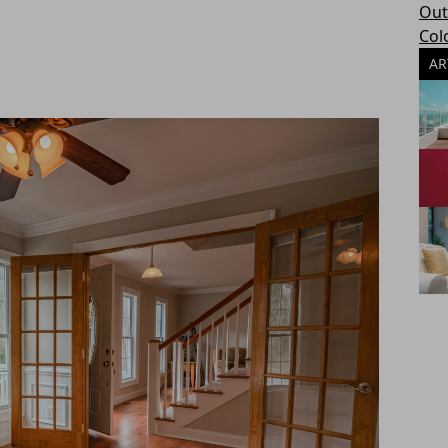
Out
Col
AR