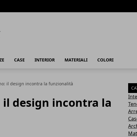
ZE
CASE
INTERIOR
MATERIALI
COLORI
no: il design incontra la funzionalità
CA
Inte
 il design incontra la
Ten
Arr
Cas
Arc
Mat