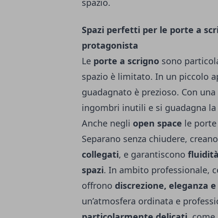
spazio.
Spazi perfetti per le porte a sc
protagonista
Le
porte a scrigno
sono particola
spazio è limitato. In un piccolo
guadagnato è prezioso. Con una 
ingombri inutili e si guadagna l
Anche negli
open space
le porte
Separano senza chiudere, creano
collegati
, e garantiscono
fluidit
spazi
. In ambito professionale,
offrono
discrezione, eleganza e 
un’atmosfera ordinata e profess
particolarmente delicati
, come 