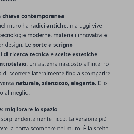
 in chiave contemporanea
 nel muro ha
radici antiche
, ma oggi vive
tecnologie moderne, materiali innovativi e
ior design. Le
porte a scrigno
i di ricerca tecnica
e
scelte estetiche
ntrotelaio
, un sistema nascosto all’interno
a di scorrere lateralmente fino a scomparire
diventa
naturale, silenzioso, elegante
. E lo
to al meglio.
: migliorare lo spazio
 sorprendentemente ricco. La versione più
dove la porta scompare nel muro. È la scelta