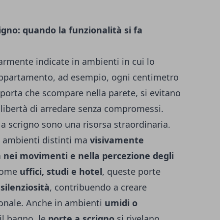
rigno: quando la funzionalità si fa
rmente indicate in ambienti in cui lo
 appartamento, ad esempio, ogni centimetro
porta che scompare nella parete, si evitano
a libertà di arredare senza compromessi.
 a scrigno sono una risorsa straordinaria.
 ambienti distinti ma
visivamente
à nei movimenti e nella percezione degli
 come
uffici, studi e hotel
, queste porte
silenziosità
, contribuendo a creare
ionale. Anche in ambienti
umidi o
il bagno, le
porte a scrigno
si rivelano