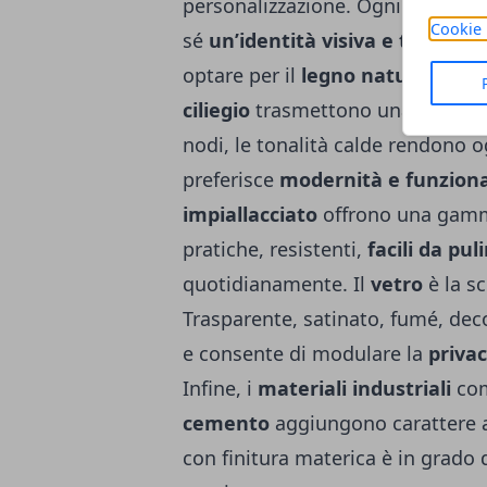
personalizzazione. Ogni material
Cookie 
sé
un’identità visiva e tattile u
optare per il
legno naturale
. E
ciliegio
trasmettono una sensazi
nodi, le tonalità calde rendono 
preferisce
modernità e funziona
impiallacciato
offrono una gamma
pratiche, resistenti,
facili da pul
quotidianamente. Il
vetro
è la sc
Trasparente, satinato, fumé, deco
e consente di modulare la
privac
Infine, i
materiali industriali
co
cemento
aggiungono carattere ag
con finitura materica è in grado 