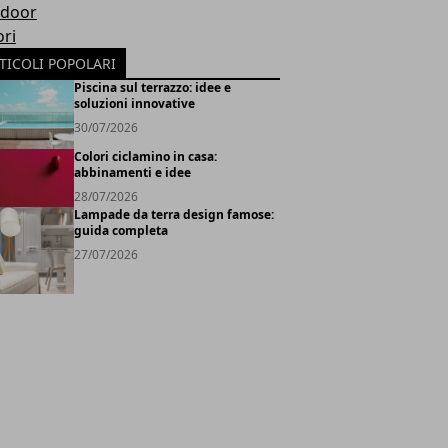
door
ori
TICOLI POPOLARI
Piscina sul terrazzo: idee e
soluzioni innovative
30/07/2026
Colori ciclamino in casa:
abbinamenti e idee
28/07/2026
Lampade da terra design famose:
guida completa
27/07/2026