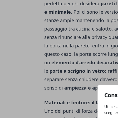
perfetta per chi desidera
pareti 
e minimale
. Poi ci sono le versi
stanze ampie mantenendo la possib
passaggio tra cucina e salotto, 
senza rinunciare alla privacy qu
la porta nella parete, entra in gi
questo caso, la porta scorre lung
un
elemento d’arredo decorati
le
porte a scrigno in vetro
:
raff
separare senza chiudere davvero. 
senso di
ampiezza e apertura
.
Cons
Materiali e finiture: il lato est
Utilizzi
Uno dei punti di forza delle
porte
sceglie