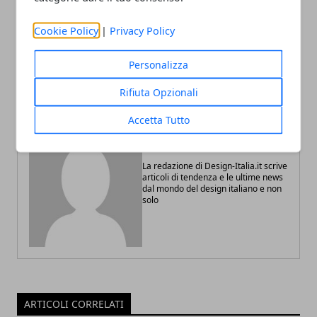
Articolo Precedente
Articolo Successivo
Cookie Policy
|
Privacy Policy
Tendenze per le carte da
Spese mediche detraibili:
parati estate 2020
la guida completa
Personalizza
Rifiuta Opzionali
Accetta Tutto
Redazione
La redazione di Design-Italia.it scrive
articoli di tendenza e le ultime news
dal mondo del design italiano e non
solo
ARTICOLI CORRELATI