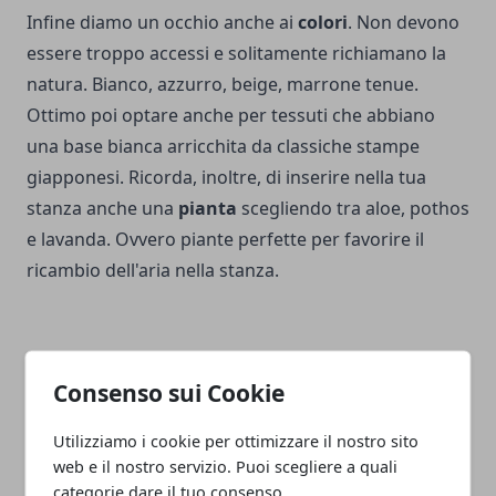
Infine diamo un occhio anche ai
colori
.
Non devono
essere troppo accessi e solitamente richiamano la
natura.
Bianco, azzurro, beige, marrone tenue.
Ottimo poi optare anche per tessuti che abbiano
una base bianca arricchita da classiche stampe
giapponesi.
Ricorda, inoltre, di inserire nella tua
stanza anche una
pianta
scegliendo tra aloe, pothos
e lavanda. Ovvero piante perfette per favorire il
ricambio dell'aria nella stanza.
Consenso sui Cookie
Facebook
Twitter
Whatsapp
Utilizziamo i cookie per ottimizzare il nostro sito
web e il nostro servizio. Puoi scegliere a quali
categorie dare il tuo consenso.