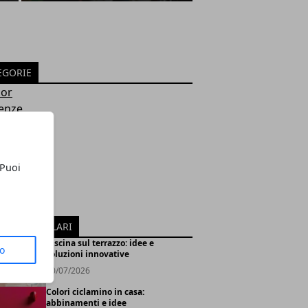
EGORIE
ior
enze
damento
tettura
 Puoi
iali
oor
i
ICOLI POPOLARI
Piscina sul terrazzo: idee e
to
soluzioni innovative
30/07/2026
Colori ciclamino in casa:
abbinamenti e idee