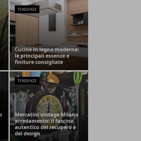
TENDENZE
Cucine in legno moderne:
:
le principali essenze e
finiture consigliate
TENDENZE
o
Mercatini vintage Milano
arredamento: il fascino
autentico del recupero e
del design