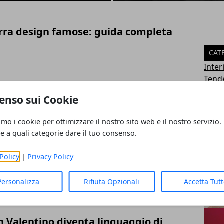
ra design famose: guida completa
6
CAT
Inter
Tend
n famosi: storia dell'illuminazione
Arre
enso sui Cookie
Case
6
Archi
amo i cookie per ottimizzare il nostro sito web e il nostro servizio.
Mater
re a quali categorie dare il tuo consenso.
Outd
 moderne: le principali essenze e
Color
Policy
|
Privacy Policy
iate
ART
26
Personalizza
Rifiuta Opzionali
Accetta Tut
an Valentino diventa linguaggio di