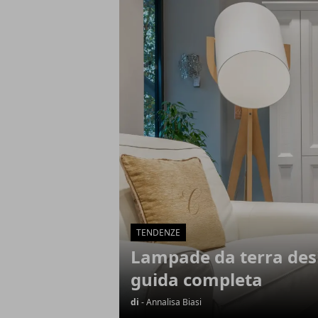
Articoli in Evidenza
TENDENZE
Lampade da terra des
guida completa
di
- Annalisa Biasi