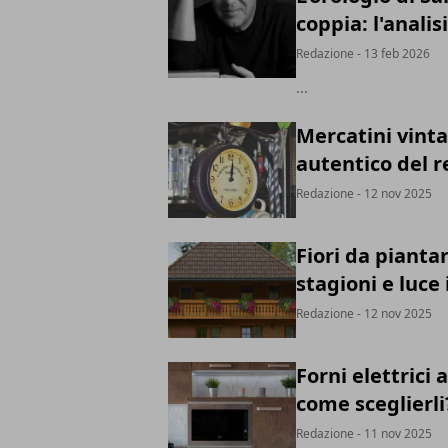
coppia: l'analis
Redazione
- 13 feb 2026
...
Mercatini vint
autentico del r
Redazione
- 12 nov 2025
Fiori da pianta
stagioni e luce
Redazione
- 12 nov 2025
Forni elettrici 
come sceglierli
Redazione
- 11 nov 2025