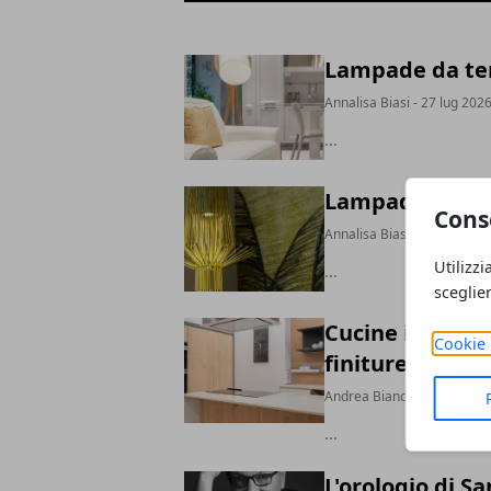
Lampade da ter
Annalisa Biasi
- 27 lug 202
...
Lampadari desig
Cons
Annalisa Biasi
- 17 lug 202
Utilizzi
...
sceglie
Cucine in legno
Cookie 
finiture consigl
Andrea Bianchi
- 12 giu 20
...
L'orologio di S