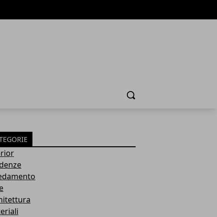
Cerca
TEGORIE
rior
denze
edamento
e
hitettura
eriali