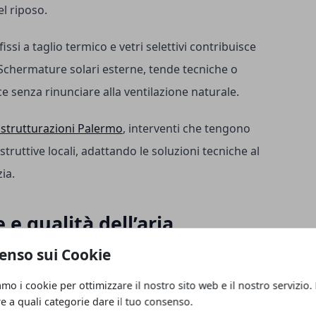
el riposo.
ssi a taglio termico e vetri selettivi contribuisce
 Schermature solari esterne, tende tecniche o
ce senza rinunciare alla ventilazione naturale.
istrutturazioni Palermo
, interventi che tengono
struttive locali, adattando le soluzioni tecniche al
ia.
 e qualità dell’aria
enso sui Cookie
 un fattore determinante. In edifici con murature
amo i cookie per ottimizzare il nostro sito web e il nostro servizio.
re acqueo prodotto dalle attività quotidiane
re a quali categorie dare il tuo consenso.
cine prive di adeguato ricambio d’aria, infissi