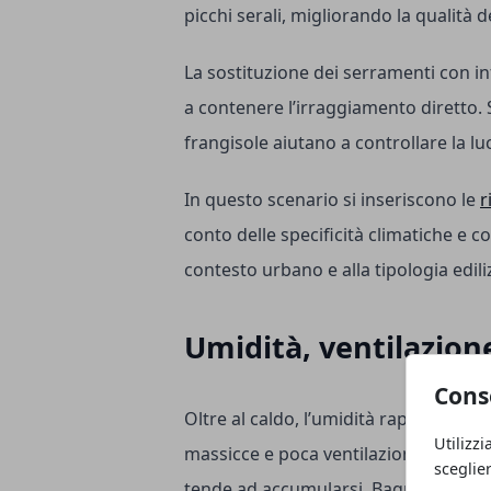
picchi serali, migliorando la qualità d
La sostituzione dei serramenti con infi
a contenere l’irraggiamento diretto.
frangisole aiutano a controllare la lu
In questo scenario si inseriscono le
r
conto delle specificità climatiche e co
contesto urbano e alla tipologia ediliz
Umidità, ventilazione
Cons
Oltre al caldo, l’umidità rappresenta
Utilizzi
massicce e poca ventilazione, il vapo
sceglie
tende ad accumularsi. Bagni ciechi, cu