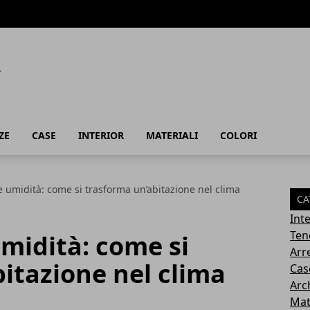
ZE
CASE
INTERIOR
MATERIALI
COLORI
e umidità: come si trasforma un’abitazione nel clima
CA
Inte
Ten
umidità: come si
Arr
itazione nel clima
Cas
Arc
Mat