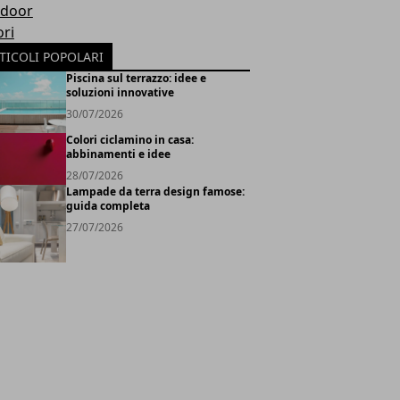
door
ori
TICOLI POPOLARI
Piscina sul terrazzo: idee e
soluzioni innovative
30/07/2026
Colori ciclamino in casa:
abbinamenti e idee
28/07/2026
Lampade da terra design famose:
guida completa
27/07/2026