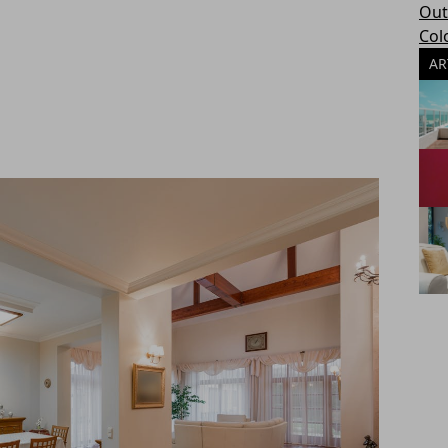
Out
Col
AR