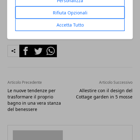
Personalizza
delle piastrelle in ceramica.
Rifiuta Opzionali
Accetta Tutto
Facebook
Twitter
Whatsapp
Articolo Precedente
Articolo Successivo
Le nuove tendenze per
Allestire con il design del
trasformare il proprio
Cottage garden in 5 mosse
bagno in una vera stanza
del benessere