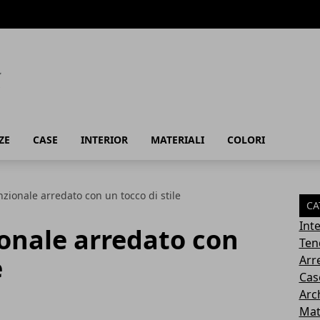
ZE
CASE
INTERIOR
MATERIALI
COLORI
zionale arredato con un tocco di stile
CA
Inte
onale arredato con
Ten
e
Arr
Cas
Arc
Mat