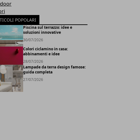
door
ori
TICOLI POPOLARI
Piscina sul terrazzo: idee e
soluzioni innovative
30/07/2026
Colori ciclamino in casa:
abbinamenti e idee
28/07/2026
Lampade da terra design famose:
guida completa
27/07/2026