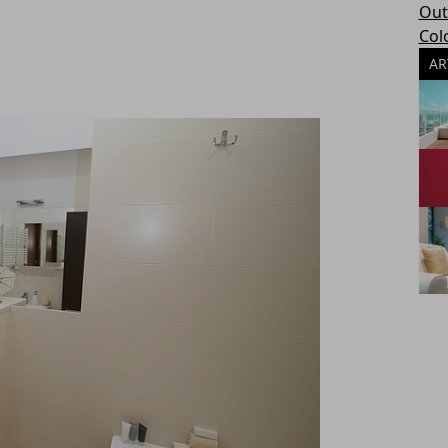
Out
Col
AR