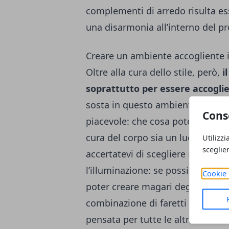
complementi di arredo risulta es
una disarmonia all’interno del pro
Creare un ambiente accogliente 
Oltre alla cura dello stile, però,
i
soprattutto per essere accogli
sosta in questo ambiente risulter
Cons
piacevole: che cosa potete fare, q
cura del corpo sia un luogo da f
Utilizzi
sceglie
accertatevi di scegliere una sol
l’illuminazione: se possibile, pre
Cookie 
poter creare magari degli scenari
combinazione di faretti per la doc
pensata per tutte le altre situaz