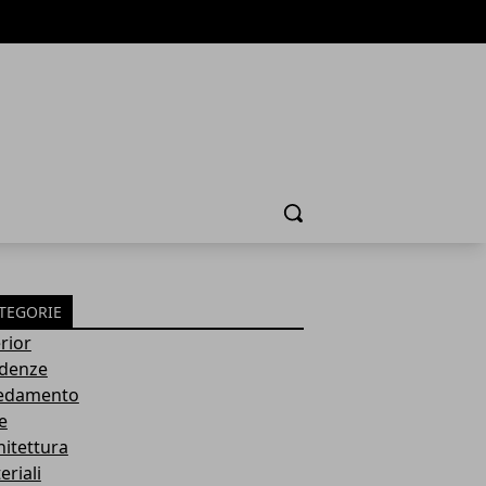
Cerca
TEGORIE
rior
denze
edamento
e
hitettura
eriali