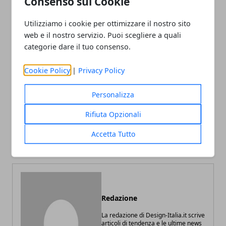
Consenso sui Cookie
Utilizziamo i cookie per ottimizzare il nostro sito
web e il nostro servizio. Puoi scegliere a quali
categorie dare il tuo consenso.
Facebook
Twitter
Whatsapp
Cookie Policy
|
Privacy Policy
Personalizza
Articolo Precedente
Articolo Successivo
Rifiuta Opzionali
L'Arredamento Green
Ristrutturare Casa: 4
Consigli Utili per la
Accetta Tutto
Pianificazione dei Lavori
Redazione
La redazione di Design-Italia.it scrive
articoli di tendenza e le ultime news