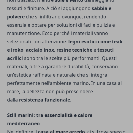
non trattato, mentre
sole e vento
danneggiano
tessuti e finiture. A ciò si aggiungono
sabbia e
polvere
che si infiltrano ovunque, rendendo
essenziale optare per soluzioni di facile pulizia e
manutenzione. Ecco perché i materiali vanno
selezionati con attenzione:
legni esotici come teak
e iroko
,
acciaio inox
,
resine tecniche
e
tessuti
acrilici
sono tra le scelte più performanti. Questi
materiali, oltre a garantire durabilità, conservano
un’estetica raffinata e naturale che si integra
perfettamente nell’ambiente marino. In una casa al
mare, la bellezza non può prescindere
dalla
resistenza funzionale
.
Stili marini: tra essenzialità e calore
mediterraneo
Nel definire il
casa al mare arredo
, ci si trova spesso