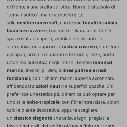
di fronte a una scelta stilistica. Non si tratta solo di
“tema nautico”, ma di atmosfere. Lo
stile
mediterraneo soft
, con le sue
tonalità sabbia,
bianche e azzurre
, trasmette relax e ariosità. Gli
spazi risultano aperti, ventilati e rilassanti. In
alternativa, un approccio
rustico-costiero
, con legni
decapati, arredi recuperati e texture grezze, porta
un’anima autentica negli interni. Lo stile
minimal
marino
, invece, privilegia
linee pulite e arredi
funzionali
, con richiami marini appena accennati,
affidandosi a
colori neutri
e superfici opache. Chi
preferisce un’estetica più dinamica può optare per
uno stile
boho-tropicale
, con fibre intrecciate, colori
caldi e piante decorative, oppure scegliere
un
classico elegante
che unisce legni pregiati a
tessuti naturali, dettagli in ottone e finiture curate.