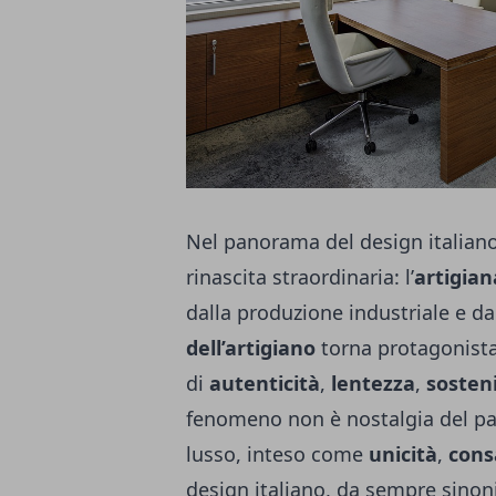
Nel panorama del design italiano
rinascita straordinaria: l’
artigia
dalla produzione industriale e da
dell’artigiano
torna protagonista
di
autenticità
,
lentezza
,
sosteni
fenomeno non è nostalgia del pa
lusso, inteso come
unicità
,
cons
design italiano, da sempre sinon