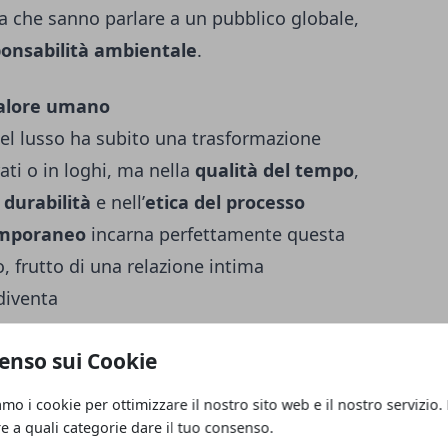
ma che sanno parlare a un pubblico globale,
onsabilità ambientale
.
 valore umano
del lusso ha subito una trasformazione
ati o in loghi, ma nella
qualità del tempo
,
a
durabilità
e nell’
etica del processo
emporaneo
incarna perfettamente questa
, frutto di una relazione intima
 diventa
sapevolezza
. Chi acquista un oggetto
enso sui Cookie
 una forma o una funzione, ma partecipa a
 un gesto di rispetto verso l’ambiente e chi
amo i cookie per ottimizzare il nostro sito web e il nostro servizio.
ilenzioso
, discreto, ma profondamente
re a quali categorie dare il tuo consenso.