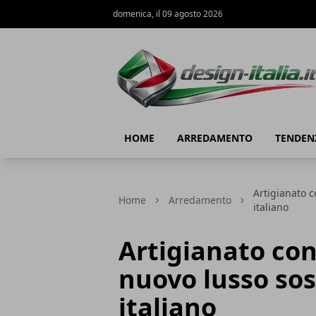
domenica, il 09 agosto 2026
Design Italia
HOME
ARREDAMENTO
TENDEN
Artigianato c
Home
Arredamento
italiano
Artigianato co
nuovo lusso sos
italiano