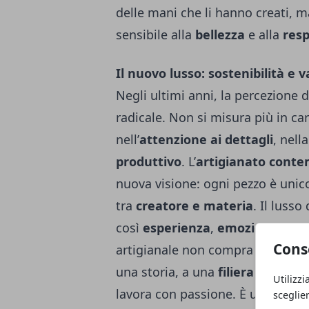
delle mani che li hanno creati, 
sensibile alla
bellezza
e alla
resp
Il nuovo lusso: sostenibilità e
Negli ultimi anni, la percezione 
radicale. Non si misura più in car
nell’
attenzione ai dettagli
, nell
produttivo
. L’
artigianato cont
nuova visione: ogni pezzo è unico
tra
creatore e materia
. Il lusso
così
esperienza
,
emozione
,
con
Cons
artigianale non compra soltanto
una storia, a una
filiera corta
, a
Utilizzi
lavora con passione. È un lusso
s
sceglie